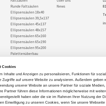
Faltsäulen
Über uns
Lü
Runde Faltsäulen
News
8
Ellipsensäulen 18x40
Te
Ellipsensäulen 39,5x137
i
Ellipsensäulen 45x137
Ellipsensäulen 48x157
Ellipsensäulen 65x160
Ellipsensäulen 65x190
Ellipsensäulen 95x200
Palettenüberbau
Gewinnspiel-Displays
Verkaufs-Displays
t Cookies
Konkavex
 Inhalte und Anzeigen zu personalisieren, Funktionen für sozia
Litfaßsäulen
e Zugriffe auf unsere Website zu analysieren. Außerdem geben w
Quadrosäulen
rwendung unserer Website an unsere Partner für soziale Medien
Kontursäulen
re Partner führen diese Informationen möglicherweise mit weite
Warensäulen
ereitgestellt haben oder die sie im Rahmen Ihrer Nutzung der D
Wellensäulen
n Einwilligung zu unseren Cookies, wenn Sie unsere Webseite 