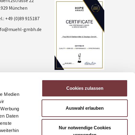
deritzstrasse 22
1929 München
l.: +49 (0)89 915187
nfo@muehl-gmbh.de
Cookies zulassen
le Medien
ir
Auswahl erlauben
, Werbung
ren Daten
ienste
Nur notwendige Cookies
weiterhin
verwenden