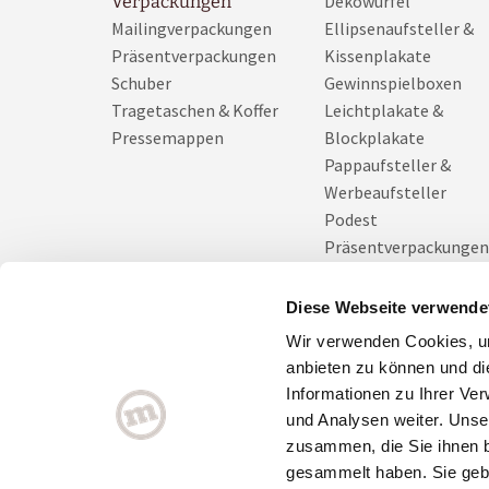
Dekowürfel
Verpackungen
Mailingverpackungen
Ellipsenaufsteller &
Präsentverpackungen
Kissenplakate
Schuber
Gewinnspielboxen
Tragetaschen & Koffer
Leichtplakate &
Pressemappen
Blockplakate
Pappaufsteller &
Werbeaufsteller
Podest
Präsentverpackungen
Prospektaufsteller
Thekendisplay
Diese Webseite verwende
Tischaufsteller
Wir verwenden Cookies, um
Zahlteller
anbieten zu können und di
Informationen zu Ihrer Ve
und Analysen weiter. Unse
zusammen, die Sie ihnen b
gesammelt haben. Sie gebe